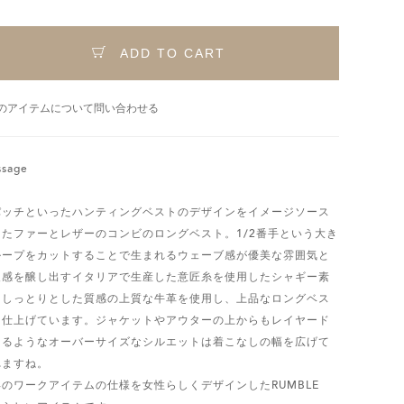
ADD TO CART
のアイテムについて問い合わせる
sage
パッチといったハンティングベストのデザインをイメージソース
したファーとレザーのコンビのロングベスト。1/2番手という大き
ループをカットすることで生まれるウェーブ感が優美な雰囲気と
級感を醸し出すイタリアで生産した意匠糸を使用したシャギー素
としっとりとした質感の上質な牛革を使用し、上品なロングベス
に仕上げています。ジャケットやアウターの上からもレイヤード
きるようなオーバーサイズなシルエットは着こなしの幅を広げて
れますね。
年のワークアイテムの仕様を女性らしくデザインしたRUMBLE