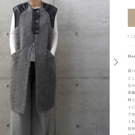
こ
Mes
肩
と
な
高
材
ト
で
く
往