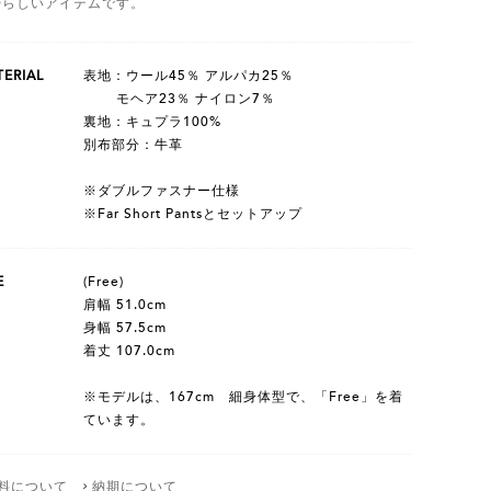
Dらしいアイテムです。
ERIAL
表地：ウール45％ アルパカ25％
モヘア23％ ナイロン7％
裏地：キュプラ100%
別布部分：牛革
※ダブルファスナー仕様
※Far Short Pantsとセットアップ
E
(Free)
肩幅 51.0cm
身幅 57.5cm
着丈 107.0cm
※モデルは、167cm 細身体型で、「Free」を着
ています。
料について
納期について