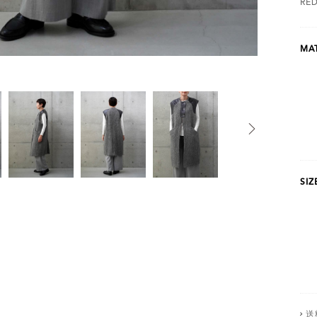
RE
MAT
SIZ
送