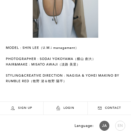
MODEL : SHIN LEE（U.M.i management）
PHOTOGRAPHER : SODAI YOKOYAMA（横山 創大）
HAIR&MAKE : MISATO AWAJI（淡路 美里）
STYLING&CREATIVE DIRECTION : NAGISA & YOHEI MAKINO BY
RUMBLE RED（牧野 渚＆牧野 陽平）
SIGN UP
LOGIN
CONTACT
Language:
JA
EN