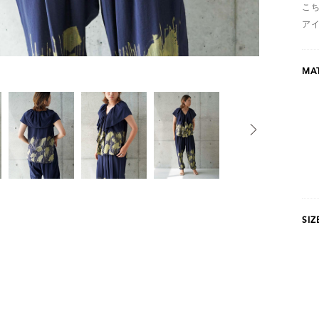
こ
ア
MAT
SIZ