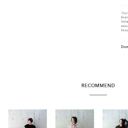
'Cur
Ever
litt
assu
thos
Dom
RECOMMEND