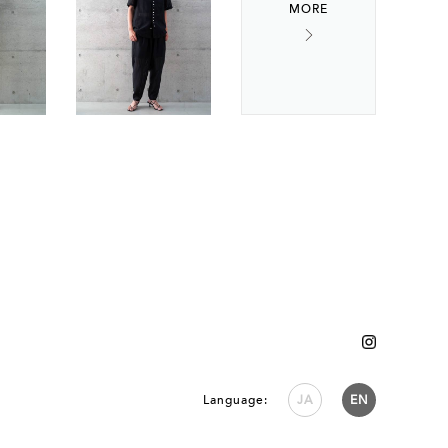
Language:
JA
EN