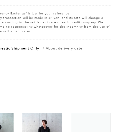
rency Exchange' is just for your reference.
y transaction will be made in JP yen, and its rate will change a
le according to the settlement rate of each credit company. We
me no responsibility whatsoever for the indemnity from the use of
e settlement rates.
estic Shipment Only
About delivery date