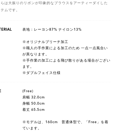
ちらは大振りのリボンが印象的なブラウスをアーティーダイした
イテムです。
ERIAL
表地：レーヨン87% ナイロン13%
※オリジナルブリーチ加工
※職人の手作業による加工のため 一点一点風合い
が異なります。
※手作業の加工による飛び散りがある場合がござい
ます。
※ダブルフェイス仕様
E
(Free)
肩幅 32.0cm
身幅 50.0cm
着丈 65.5cm
※モデルは、160cm 普通体型で、「Free」を着
ています。