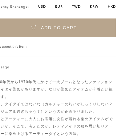
rency Exchange:
USD
EUR
TWD
KRW
HKD
ADD TO CART
k about this item
sage
60年代から1970年代にかけて一大ブームとなったファッション
タイダイ染めがありますが、なぜか染めたアイテムが今着たい気
です。
も、タイダイではないな（カルチャーの匂いがしっくりしない？
カジュアル過ぎちゃう？）というのが正直ありました。
っとアーティーに大人にお洒落に女性が着れる染めアイテムがで
ないか。そこで、考えたのが、レディメイドの服を思い切りアー
ィーに染め上げるアーティーダイという方法。