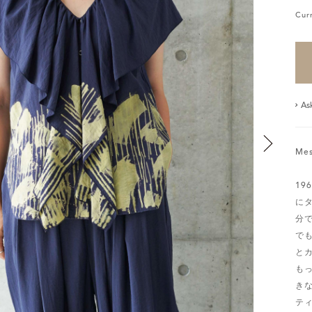
Cur
As
Mes
19
に
分
で
と
も
き
テ